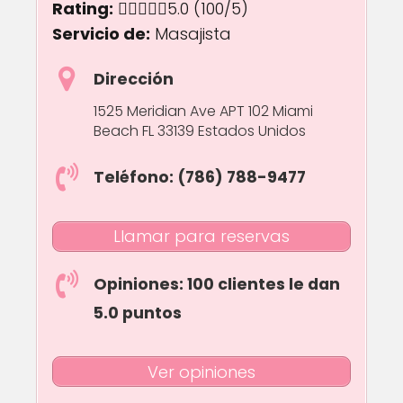
Rating:
5.0 out of 5.0 stars
5.0
(100/5)
Servicio de:
Masajista
Dirección
1525 Meridian Ave APT 102 Miami
Beach FL 33139 Estados Unidos
Teléfono: (786) 788-9477
Llamar para reservas
Opiniones: 100 clientes le dan
5.0 puntos
Ver opiniones