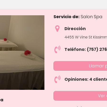
Servicio de:
Salon Spa
Dirección
4455 W Vine St Kissim
Teléfono: (757) 27
Llamar 
Opiniones: 4 client
Ver 
da
ars