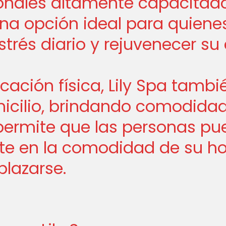
onales altamente capacitados
na opción ideal para quiene
trés diario y rejuvenecer su
ción física, Lily Spa tambié
cilio, brindando comodidad y
 permite que las personas pu
te en la comodidad de su ho
lazarse.