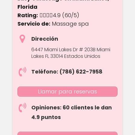
Florida
Rating:
4.9 out of 5.0 stars
4.9
(60/5)
Servicio de:
Massage spa
Dirección
6447 Miami Lakes Dr # 203B Miami
Lakes FL 33014 Estados Unidos
Teléfono: (786) 622-7958
Llamar para reservas
Opiniones: 60 clientes le dan
4.9 puntos