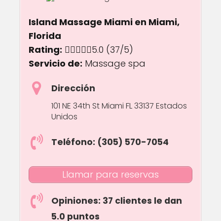
Island Massage Miami en Miami,
Florida
Rating:
5.0 out of 5.0 stars
5.0
(37/5)
Servicio de:
Massage spa
Dirección
101 NE 34th St Miami FL 33137 Estados
Unidos
Teléfono: (305) 570-7054
Llamar para reservas
Opiniones: 37 clientes le dan
5.0 puntos