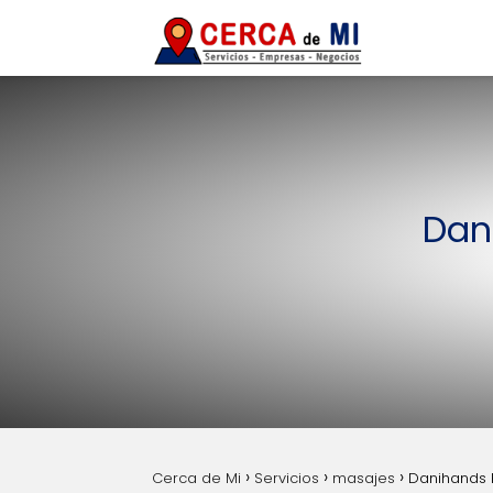
Dan
Cerca de Mi
Servicios
masajes
Danihands 