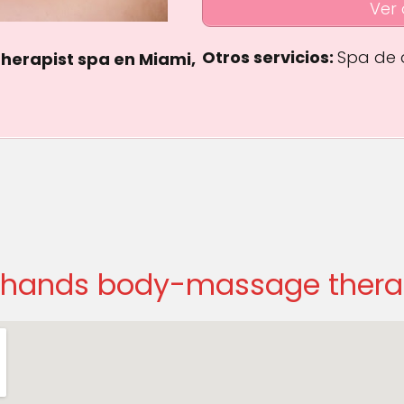
Ver 
Otros servicios:
Spa de 
erapist spa en Miami,
ars
ihands body-massage thera