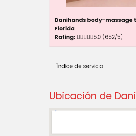
Danihands body-massage th
Florida
Rating:
5.0 out of 5.0 st
5.0
(652/5)
Índice de servicio
Ubicación de Dan