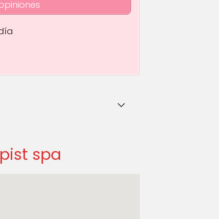
opiniones
día
pist spa