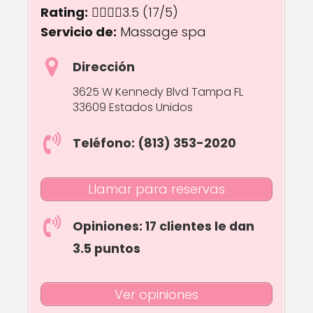
Rating:
3.5 out of 5.0 stars
3.5
(17/5)
Servicio de:
Massage spa
Dirección
3625 W Kennedy Blvd Tampa FL
33609 Estados Unidos
Teléfono: (813) 353-2020
Llamar para reservas
Opiniones: 17 clientes le dan
3.5 puntos
Ver opiniones