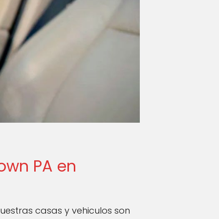
town PA en
estras casas y vehiculos son