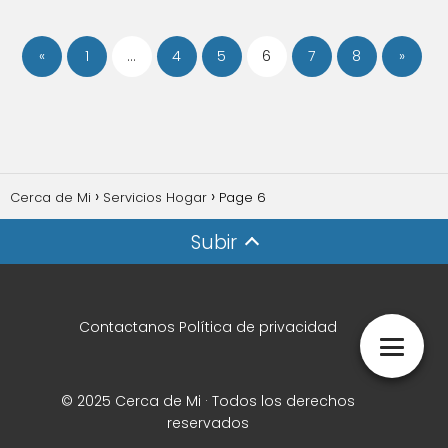
«
1
…
4
5
6
7
8
»
Cerca de Mi
Servicios Hogar
Page 6
Subir
Contactanos
Política de privacidad
© 2025 Cerca de Mi · Todos los derechos
reservados