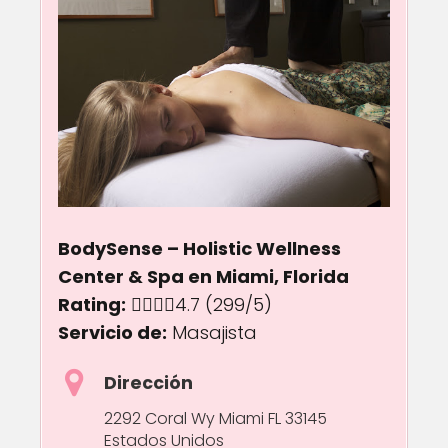
BodySense – Holistic Wellness
Center & Spa en Miami, Florida
Rating:
4.7 out of 5.0 stars
4.7
(299/5)
Servicio de:
Masajista
Dirección
2292 Coral Wy Miami FL 33145
Estados Unidos