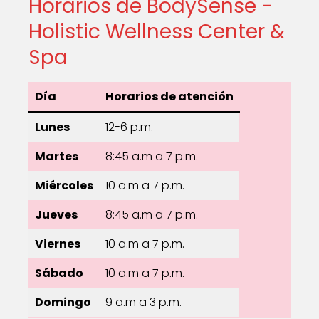
Horarios de BodySense -
Holistic Wellness Center &
Spa
Día
Horarios de atención
Lunes
12-6 p.m.
Martes
8:45 a.m a 7 p.m.
Miércoles
10 a.m a 7 p.m.
Jueves
8:45 a.m a 7 p.m.
Viernes
10 a.m a 7 p.m.
Sábado
10 a.m a 7 p.m.
Domingo
9 a.m a 3 p.m.