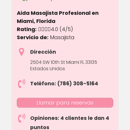
Aida Masajista Profesional en
Miami, Florida
Rating:
4.0 out of 5.0 stars
4.0
(4/5)
Servicio de:
Masajista
Dirección
2504 SW 10th St Miami FL 33135
Estados Unidos
Teléfono: (786) 308-5164
Llamar para reservas
Opiniones: 4 clientes le dan 4
puntos