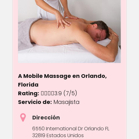
A Mobile Massage en Orlando,
Florida
Rating:
3.9 out of 5.0 stars
3.9
(7/5)
Servicio de:
Masajista
Dirección
6550 International Dr Orlando FL
32819 Estados Unidos